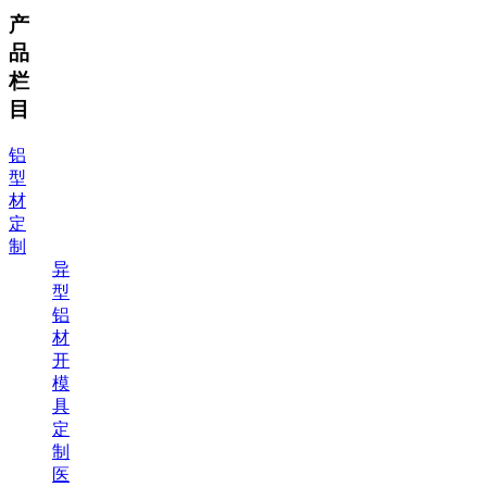
产
品
栏
目
铝
型
材
定
制
异
型
铝
材
开
模
具
定
制
医