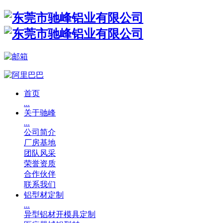
首页
...
关于驰峰
...
公司简介
厂房基地
团队风采
荣誉资质
合作伙伴
联系我们
铝型材定制
...
异型铝材开模具定制