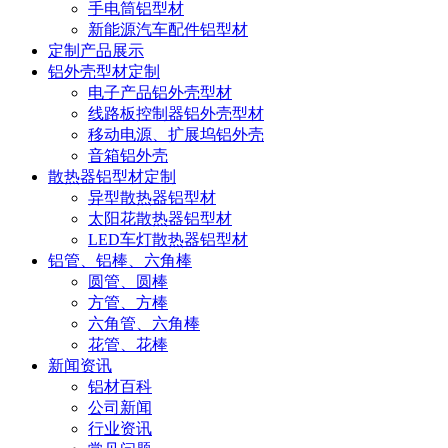
手电筒铝型材
新能源汽车配件铝型材
定制产品展示
铝外壳型材定制
电子产品铝外壳型材
线路板控制器铝外壳型材
移动电源、扩展坞铝外壳
音箱铝外壳
散热器铝型材定制
异型散热器铝型材
太阳花散热器铝型材
LED车灯散热器铝型材
铝管、铝棒、六角棒
圆管、圆棒
方管、方棒
六角管、六角棒
花管、花棒
新闻资讯
铝材百科
公司新闻
行业资讯