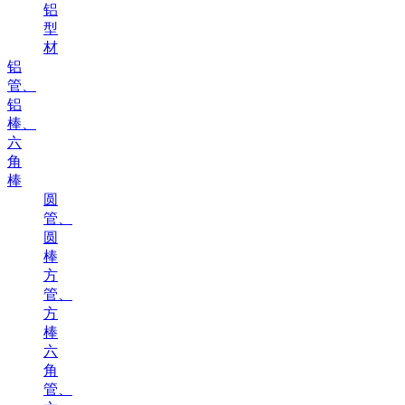
铝
型
材
铝
管、
铝
棒、
六
角
棒
圆
管、
圆
棒
方
管、
方
棒
六
角
管、