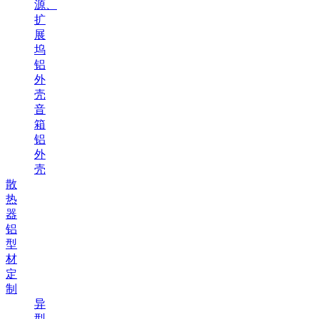
源、
扩
展
坞
铝
外
壳
音
箱
铝
外
壳
散
热
器
铝
型
材
定
制
异
型