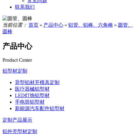
常见问题
联系我们
当前位置：
首页
»
产品中心
»
铝管、铝棒、六角棒
»
圆管、
圆棒
产品中心
Product Center
铝型材定制
异型铝材开模具定制
医疗器械铝型材
LED灯饰铝型材
手电筒铝型材
新能源汽车配件铝型材
定制产品展示
铝外壳型材定制