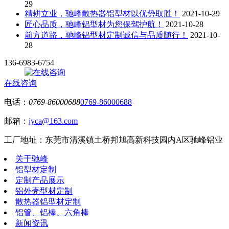
29
精耕立业，驰峰散热器铝型材以优势取胜！
2021-10-29
匠心品质，驰峰铝型材为您保驾护航！
2021-10-28
前方道路，驰峰铝型材定制诚信与品质随行！
2021-10-
28
136-6983-6754
在线咨询
电话：
0769-86000688
0769-86000688
邮箱：
jyca@163.com
工厂地址：东莞市清溪镇土桥邦旭高新科技园内A区驰峰铝业
关于驰峰
铝型材定制
定制产品展示
铝外壳型材定制
散热器铝型材定制
铝管、铝棒、六角棒
新闻资讯