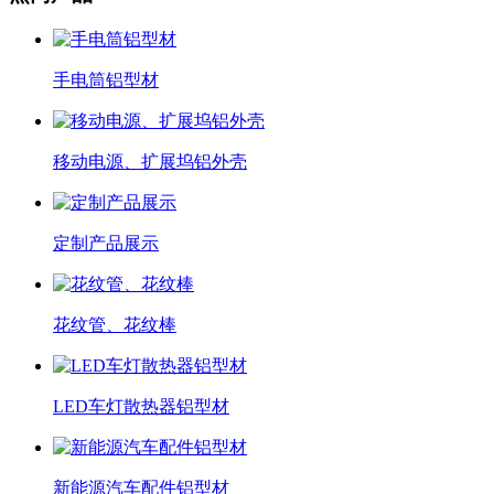
手电筒铝型材
移动电源、扩展坞铝外壳
定制产品展示
花纹管、花纹棒
LED车灯散热器铝型材
新能源汽车配件铝型材