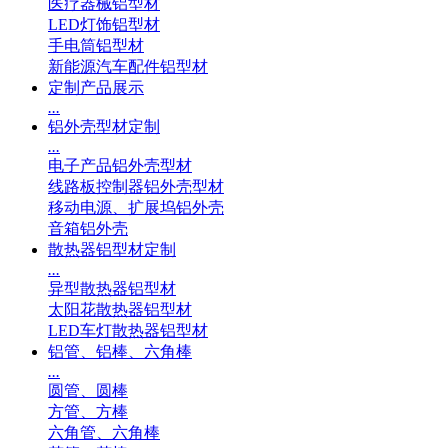
医疗器械铝型材
LED灯饰铝型材
手电筒铝型材
新能源汽车配件铝型材
定制产品展示
...
铝外壳型材定制
...
电子产品铝外壳型材
线路板控制器铝外壳型材
移动电源、扩展坞铝外壳
音箱铝外壳
散热器铝型材定制
...
异型散热器铝型材
太阳花散热器铝型材
LED车灯散热器铝型材
铝管、铝棒、六角棒
...
圆管、圆棒
方管、方棒
六角管、六角棒