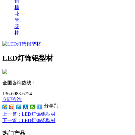
角
棒
花
管、
花
棒
LED灯饰铝型材
全国咨询热线：
136-6983-6754
立即咨询
分享到：
上一篇
：LED灯饰铝型材
下一篇
：LED灯饰铝型材
热门产品