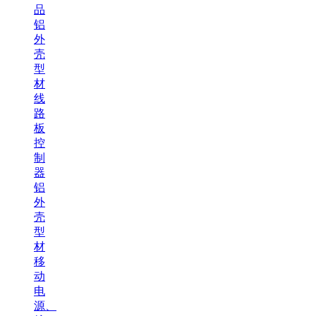
品
铝
外
壳
型
材
线
路
板
控
制
器
铝
外
壳
型
材
移
动
电
源、