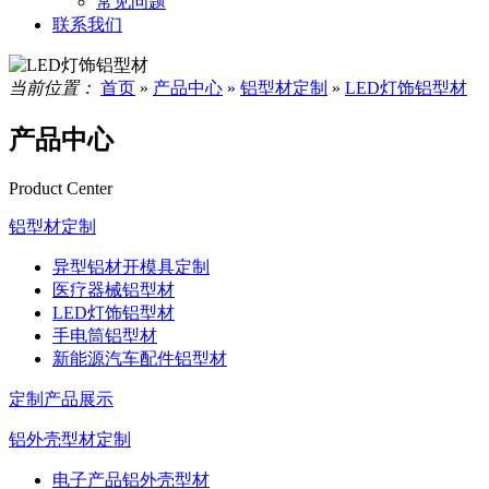
常见问题
联系我们
当前位置：
首页
»
产品中心
»
铝型材定制
»
LED灯饰铝型材
产品中心
Product Center
铝型材定制
异型铝材开模具定制
医疗器械铝型材
LED灯饰铝型材
手电筒铝型材
新能源汽车配件铝型材
定制产品展示
铝外壳型材定制
电子产品铝外壳型材