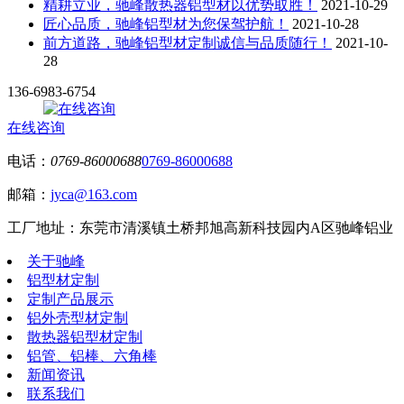
精耕立业，驰峰散热器铝型材以优势取胜！
2021-10-29
匠心品质，驰峰铝型材为您保驾护航！
2021-10-28
前方道路，驰峰铝型材定制诚信与品质随行！
2021-10-
28
136-6983-6754
在线咨询
电话：
0769-86000688
0769-86000688
邮箱：
jyca@163.com
工厂地址：东莞市清溪镇土桥邦旭高新科技园内A区驰峰铝业
关于驰峰
铝型材定制
定制产品展示
铝外壳型材定制
散热器铝型材定制
铝管、铝棒、六角棒
新闻资讯
联系我们