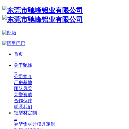
首页
...
关于驰峰
...
公司简介
厂房基地
团队风采
荣誉资质
合作伙伴
联系我们
铝型材定制
...
异型铝材开模具定制