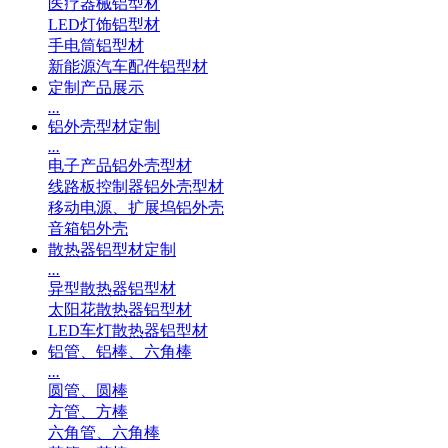
医疗器械铝型材
LED灯饰铝型材
手电筒铝型材
新能源汽车配件铝型材
定制产品展示
...
铝外壳型材定制
...
电子产品铝外壳型材
线路板控制器铝外壳型材
移动电源、扩展坞铝外壳
音箱铝外壳
散热器铝型材定制
...
异型散热器铝型材
太阳花散热器铝型材
LED车灯散热器铝型材
铝管、铝棒、六角棒
...
圆管、圆棒
方管、方棒
六角管、六角棒