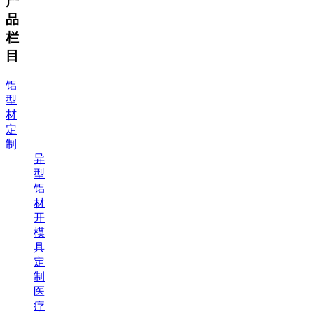
产
品
栏
目
铝
型
材
定
制
异
型
铝
材
开
模
具
定
制
医
疗