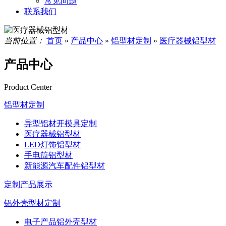
常见问题
联系我们
当前位置：
首页
»
产品中心
»
铝型材定制
»
医疗器械铝型材
产品中心
Product Center
铝型材定制
异型铝材开模具定制
医疗器械铝型材
LED灯饰铝型材
手电筒铝型材
新能源汽车配件铝型材
定制产品展示
铝外壳型材定制
电子产品铝外壳型材