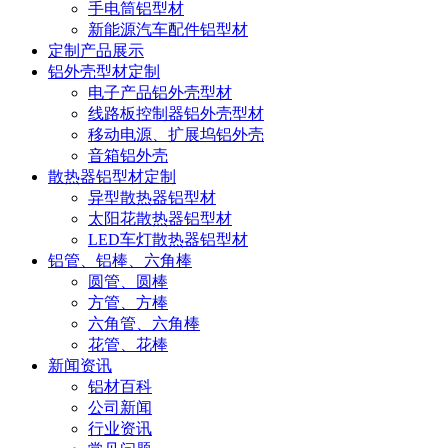
手电筒铝型材
新能源汽车配件铝型材
定制产品展示
铝外壳型材定制
电子产品铝外壳型材
线路板控制器铝外壳型材
移动电源、扩展坞铝外壳
音箱铝外壳
散热器铝型材定制
异型散热器铝型材
太阳花散热器铝型材
LED车灯散热器铝型材
铝管、铝棒、六角棒
圆管、圆棒
方管、方棒
六角管、六角棒
花管、花棒
新闻资讯
铝材百科
公司新闻
行业资讯