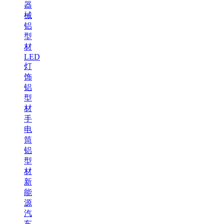
器
械
铝
型
材
LED
灯
饰
铝
型
材
手
电
筒
铝
型
材
新
能
源
汽
车