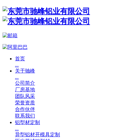
首页
...
关于驰峰
...
公司简介
厂房基地
团队风采
荣誉资质
合作伙伴
联系我们
铝型材定制
...
异型铝材开模具定制