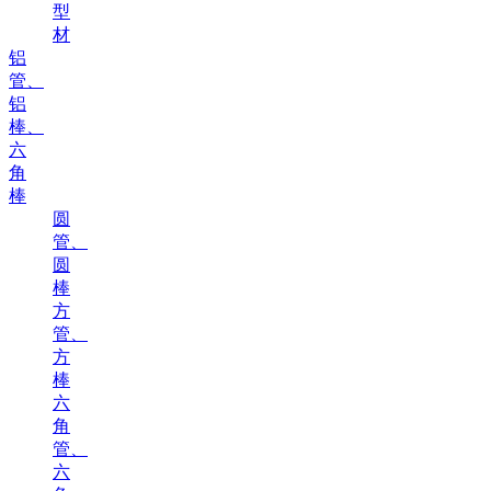
型
材
铝
管、
铝
棒、
六
角
棒
圆
管、
圆
棒
方
管、
方
棒
六
角
管、
六