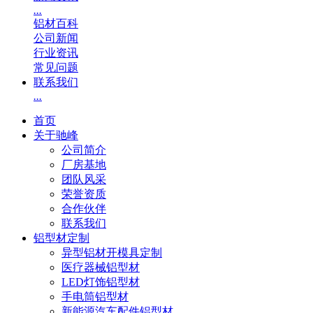
...
铝材百科
公司新闻
行业资讯
常见问题
联系我们
...
首页
关于驰峰
公司简介
厂房基地
团队风采
荣誉资质
合作伙伴
联系我们
铝型材定制
异型铝材开模具定制
医疗器械铝型材
LED灯饰铝型材
手电筒铝型材
新能源汽车配件铝型材