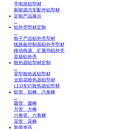
手电筒铝型材
新能源汽车配件铝型材
定制产品展示
...
铝外壳型材定制
...
电子产品铝外壳型材
线路板控制器铝外壳型材
移动电源、扩展坞铝外壳
音箱铝外壳
散热器铝型材定制
...
异型散热器铝型材
太阳花散热器铝型材
LED车灯散热器铝型材
铝管、铝棒、六角棒
...
圆管、圆棒
方管、方棒
六角管、六角棒
花管、花棒
新闻资讯