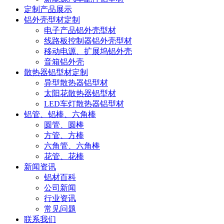
定制产品展示
铝外壳型材定制
电子产品铝外壳型材
线路板控制器铝外壳型材
移动电源、扩展坞铝外壳
音箱铝外壳
散热器铝型材定制
异型散热器铝型材
太阳花散热器铝型材
LED车灯散热器铝型材
铝管、铝棒、六角棒
圆管、圆棒
方管、方棒
六角管、六角棒
花管、花棒
新闻资讯
铝材百科
公司新闻
行业资讯
常见问题
联系我们