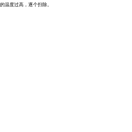
成的温度过高，逐个扫除。