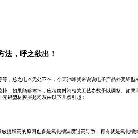
方法，呼之欲出！
等等，总之电器无处不在，今天驰峰就来说说电子产品外壳铝型
擦掉。如果能够擦掉，应考虑封闭相关工艺参数予以调整。如果
外壳铝型材膜层起粉灰由以下几点引起：
子含量敏捷增高的原因也多是氧化槽温度过高导致，再有就是氧化槽