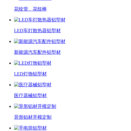
花纹管、花纹棒
LED车灯散热器铝型材
新能源汽车配件铝型材
LED灯饰铝型材
医疗器械铝型材
异形铝材开模定制