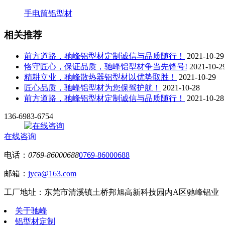
手电筒铝型材
相关推荐
前方道路，驰峰铝型材定制诚信与品质随行！
2021-10-29
恪守匠心，保证品质，驰峰铝型材争当先锋号!
2021-10-2
精耕立业，驰峰散热器铝型材以优势取胜！
2021-10-29
匠心品质，驰峰铝型材为您保驾护航！
2021-10-28
前方道路，驰峰铝型材定制诚信与品质随行！
2021-10-28
136-6983-6754
在线咨询
电话：
0769-86000688
0769-86000688
邮箱：
jyca@163.com
工厂地址：东莞市清溪镇土桥邦旭高新科技园内A区驰峰铝业
关于驰峰
铝型材定制