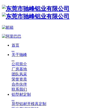
首页
...
关于驰峰
...
公司简介
厂房基地
团队风采
荣誉资质
合作伙伴
联系我们
铝型材定制
...
异型铝材开模具定制