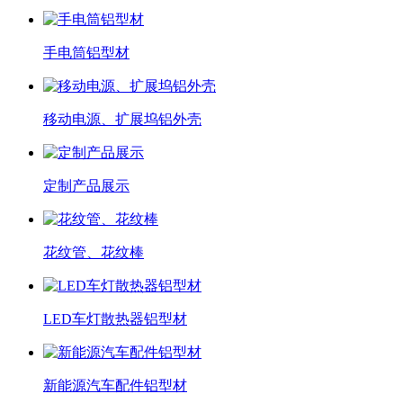
手电筒铝型材
移动电源、扩展坞铝外壳
定制产品展示
花纹管、花纹棒
LED车灯散热器铝型材
新能源汽车配件铝型材