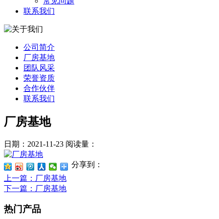
常见问题
联系我们
公司简介
厂房基地
团队风采
荣誉资质
合作伙伴
联系我们
厂房基地
日期：2021-11-23
阅读量：
分享到：
上一篇
：厂房基地
下一篇
：厂房基地
热门产品